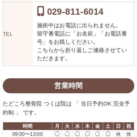
029-811-6014
施術中はお電話に出られません。
留守番電話に「お名前」「お電話番
TEL
号」をお残しください。
こちらから折り返しご連絡させてい
ただきます。
営業時間
たどころ整骨院 つくば院は 「 当日予約OK 完全予
約制 」 です。
時間
月
火
水
木
金
土
日
祝
09:00〜13:00
◯
◯
◯
◯
◯
◯
休
休