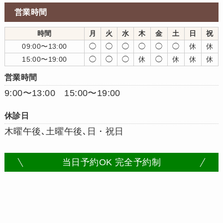
営業時間
時間
月
火
水
木
金
土
日
祝
09:00〜13:00
◯
◯
◯
◯
◯
◯
休
休
15:00〜19:00
◯
◯
◯
休
◯
休
休
休
営業時間
9:00〜13:00 15:00〜19:00
休診日
木曜午後､土曜午後､日・祝日
当日予約OK 完全予約制