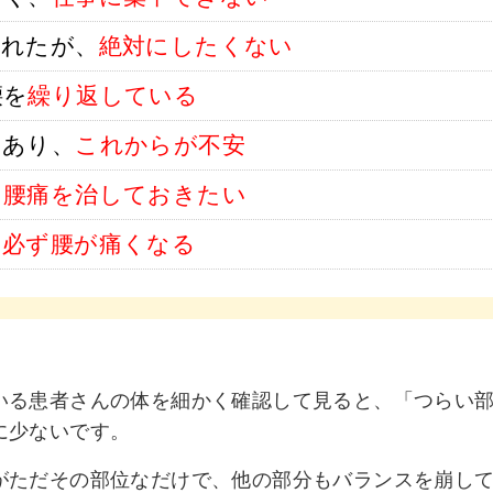
われたが、
絶対にしたくない
腰を
繰り返している
もあり、
これからが不安
に
腰痛を治しておきたい
と
必ず腰が痛くなる
いる患者さんの体を細かく確認して見ると、「つらい
に少ないです。
がただその部位なだけで、他の部分もバランスを崩し