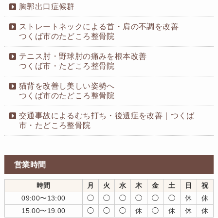
胸郭出口症候群
ストレートネックによる首・肩の不調を改善
つくば市のたどころ整骨院
テニス肘・野球肘の痛みを根本改善
つくば市・たどころ整骨院
猫背を改善し美しい姿勢へ
つくば市のたどころ整骨院
交通事故によるむち打ち・後遺症を改善｜つくば
市・たどころ整骨院
営業時間
時間
月
火
水
木
金
土
日
祝
09:00〜13:00
◯
◯
◯
◯
◯
◯
休
休
15:00〜19:00
◯
◯
◯
休
◯
休
休
休