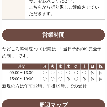
号」をお残しください。
こちらから折り返しご連絡させてい
ただきます。
営業時間
たどころ整骨院 つくば院は 「 当日予約OK 完全予
約制 」 です。
時間
月
火
水
木
金
土
日
祝
09:00〜13:00
◯
◯
◯
◯
◯
◯
休
休
15:00〜19:00
◯
◯
◯
休
◯
休
休
休
新規の方は午前12時、午後19時までの受付
周辺マップ