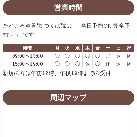
営業時間
たどころ整骨院 つくば院は 「 当日予約OK 完全予
約制 」 です。
時間
月
火
水
木
金
土
日
祝
09:00〜13:00
◯
◯
◯
◯
◯
◯
休
休
15:00〜19:00
◯
◯
◯
休
◯
休
休
休
新規の方は午前12時、午後19時までの受付
周辺マップ