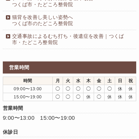
つくば市・たどころ整骨院
猫背を改善し美しい姿勢へ
つくば市のたどころ整骨院
交通事故によるむち打ち・後遺症を改善｜つくば
市・たどころ整骨院
営業時間
時間
月
火
水
木
金
土
日
祝
09:00〜13:00
◯
◯
◯
◯
◯
◯
休
休
15:00〜19:00
◯
◯
◯
休
◯
休
休
休
営業時間
9:00〜13:00 15:00〜19:00
休診日