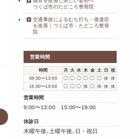
猫背を改善し美しい姿勢へ
つくば市のたどころ整骨院
交通事故によるむち打ち・後遺症
を改善｜つくば市・たどころ整骨
院
営業時間
時間
月
火
水
木
金
土
日
祝
09:00〜13:00
◯
◯
◯
◯
◯
◯
休
休
15:00〜19:00
◯
◯
◯
休
◯
休
休
休
営業時間
9:00〜13:00 15:00〜19:00
休診日
木曜午後､土曜午後､日・祝日